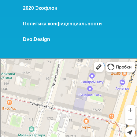
2020 Экофлон
Политика конфиденциальности
Dvo.Design
Экофлон
Изготовление протезно-ортопедических изделий в Санкт‑Петербурге
Медицинские изделия и расходные материалы в Санкт‑Петербурге